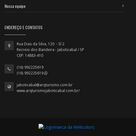
Nossa equipe
ENDEREÇO E CONTATOS
Rua Dias da Silva, 120 - Sl 2
Recreio dos Bandeira - Jaboticabal / SP
CEP: 14883-410
(16) 992225619
(16) 992225619
jaboticabal@arqturismo.com.br
www.arqturismojaboticabal.com.br/