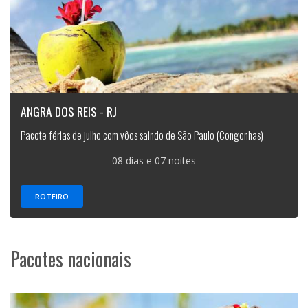
ANGRA DOS REIS - RJ
Pacote férias de julho com vôos saindo de São Paulo (Congonhas)
08 dias e 07 noites
ROTEIRO
Pacotes nacionais