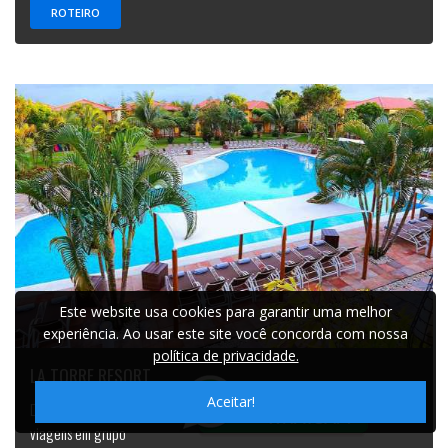
ROTEIRO
Este website usa cookies para garantir uma melhor
experiência. Ao usar este site você concorda com nossa
política de privacidade.
LA TORRE RESORT
Aceitar!
Destino preferido pelos turistas desde 1500. Ideal para formaturas e
viagens em grupo