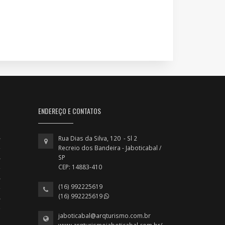
ENDEREÇO E CONTATOS
Rua Dias da Silva, 120 - Sl 2
Recreio dos Bandeira - Jaboticabal /
SP
CEP: 14883-410
(16) 992225619
(16) 992225619
jaboticabal@arqturismo.com.br