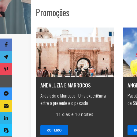
Promoções
ANDALUZIA E MARROCOS
ANGR
Andaluzia e Marrocos - Uma experiência
Pacot
entre o presente e o passado
de Sã
11 dias e 10 noites
ROTEIRO
R