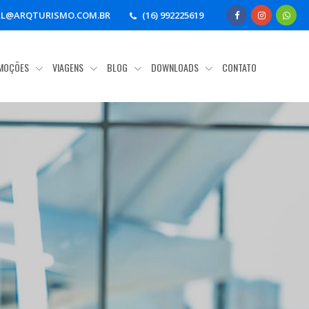
AL@ARQTURISMO.COM.BR
(16) 992225619
MOÇÕES
VIAGENS
BLOG
DOWNLOADS
CONTATO