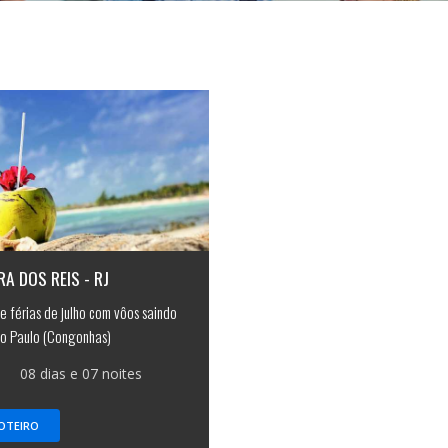
A DOS REIS - RJ
e férias de julho com vôos saindo
o Paulo (Congonhas)
08 dias e 07 noites
OTEIRO