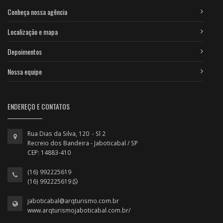
Conheça nossa agência
Localização e mapa
Depoimentos
Nossa equipe
ENDEREÇO E CONTATOS
Rua Dias da Silva, 120 - Sl 2
Recreio dos Bandeira - Jaboticabal / SP
CEP: 14883-410
(16) 992225619
(16) 992225619
jaboticabal@arqturismo.com.br
www.arqturismojaboticabal.com.br/