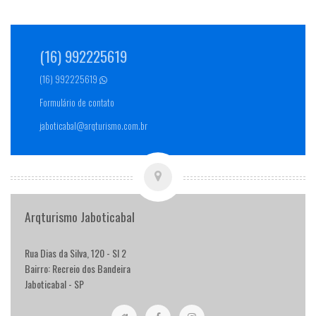
(16) 992225619
(16) 992225619
Formulário de contato
jaboticabal@arqturismo.com.br
Arqturismo Jaboticabal
Rua Dias da Silva, 120 - Sl 2
Bairro: Recreio dos Bandeira
Jaboticabal - SP