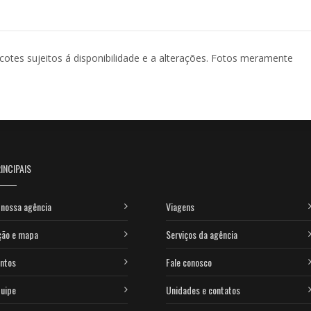
acotes sujeitos á disponibilidade e a alterações. Fotos meramente
INCIPAIS
nossa agência
Viagens
ção e mapa
Serviços da agência
ntos
Fale conosco
uipe
Unidades e contatos