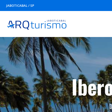
JABOTICABAL / SP
Ibero
D