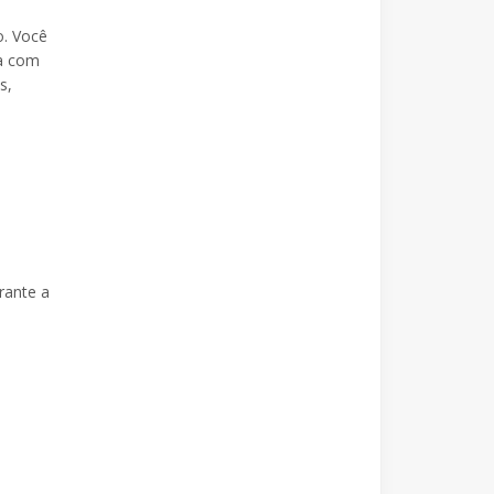
o. Você
ia com
s,
rante a