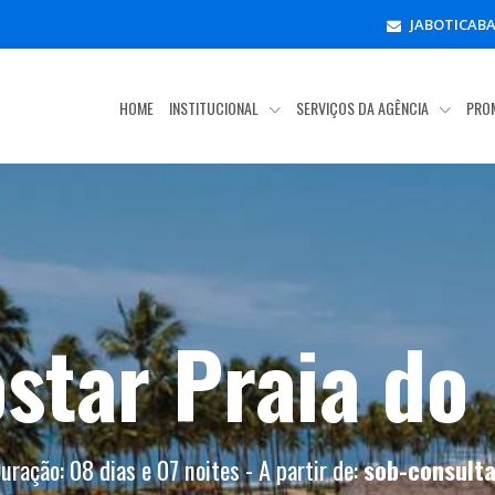
JABOTICAB
HOME
INSTITUCIONAL
SERVIÇOS DA AGÊNCIA
PRO
star Praia do
uração: 08 dias e 07 noites - A partir de:
sob-consult