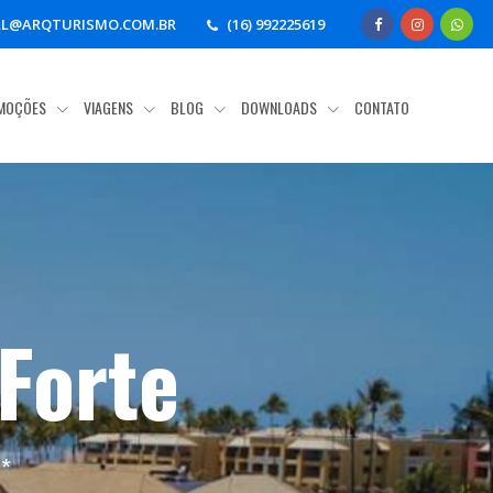
AL@ARQTURISMO.COM.BR
(16) 992225619
MOÇÕES
VIAGENS
BLOG
DOWNLOADS
CONTATO
 Forte
a
*