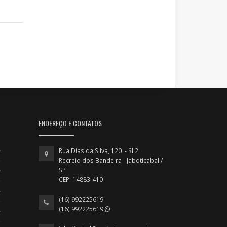
ENDEREÇO E CONTATOS
Rua Dias da Silva, 120 - Sl 2
Recreio dos Bandeira - Jaboticabal /
SP
CEP: 14883-410
(16) 992225619
(16) 992225619