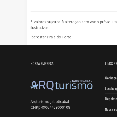
* Valores sujeitos à alteração sem aviso prévio. P
ilustrativas.
Iberostar Praia do Forte
NOSSA EMPRESA
LINKS PR
Conheça 
Localiza
Depoime
Arqturismo Jaboticabal
CNPJ: 49064439000108
Nossa eq