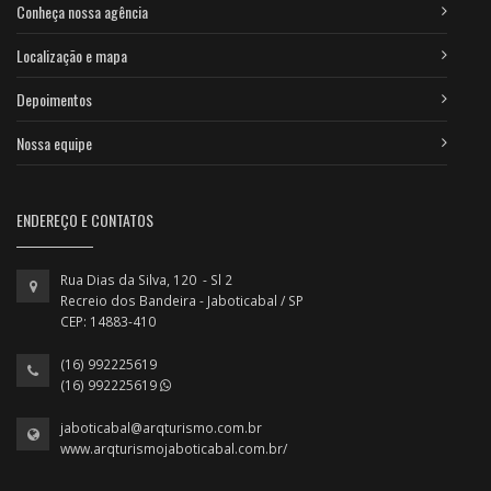
Conheça nossa agência
Localização e mapa
Depoimentos
Nossa equipe
ENDEREÇO E CONTATOS
Rua Dias da Silva, 120 - Sl 2
Recreio dos Bandeira - Jaboticabal / SP
CEP: 14883-410
(16) 992225619
(16) 992225619
jaboticabal@arqturismo.com.br
www.arqturismojaboticabal.com.br/