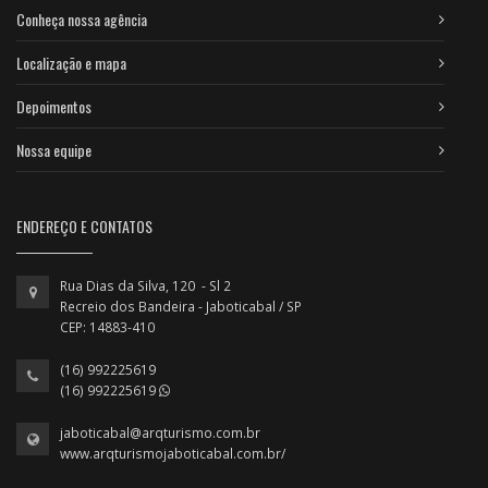
Conheça nossa agência
Localização e mapa
Depoimentos
Nossa equipe
ENDEREÇO E CONTATOS
Rua Dias da Silva, 120 - Sl 2
Recreio dos Bandeira - Jaboticabal / SP
CEP: 14883-410
(16) 992225619
(16) 992225619
jaboticabal@arqturismo.com.br
www.arqturismojaboticabal.com.br/