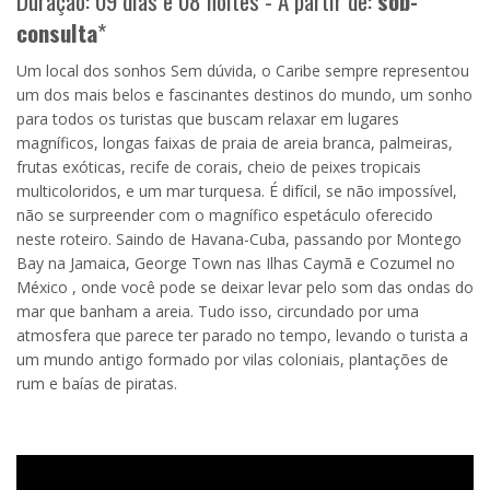
Duração: 09 dias e 08 noites - A partir de:
sob-
consulta
*
Um local dos sonhos Sem dúvida, o Caribe sempre representou
um dos mais belos e fascinantes destinos do mundo, um sonho
para todos os turistas que buscam relaxar em lugares
magníficos, longas faixas de praia de areia branca, palmeiras,
frutas exóticas, recife de corais, cheio de peixes tropicais
multicoloridos, e um mar turquesa. É difícil, se não impossível,
não se surpreender com o magnífico espetáculo oferecido
neste roteiro. Saindo de Havana-Cuba, passando por Montego
Bay na Jamaica, George Town nas Ilhas Caymã e Cozumel no
México , onde você pode se deixar levar pelo som das ondas do
mar que banham a areia. Tudo isso, circundado por uma
atmosfera que parece ter parado no tempo, levando o turista a
um mundo antigo formado por vilas coloniais, plantações de
rum e baías de piratas.