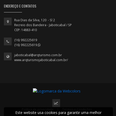
ENDEREÇO E CONTATOS
Rua Dias da Silva, 120 - Sl 2
Recreio dos Bandeira - Jaboticabal / SP
CEP: 14883-410
(16) 992225619
(16) 992225619
jaboticabal@arqturismo.com.br
www.arqturismojaboticabal.com.br/
Política de privacidade
|
Termos e Condições
Este website usa cookies para garantir uma melhor
2022 © Todos os direitos reservados.