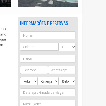
INFORMAÇÕES E RESERVAS
R! O
 como
 que
um