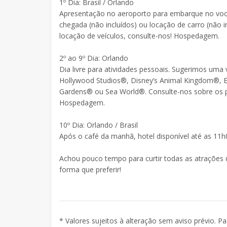
1º Dia: Brasil / Orlando
Apresentação no aeroporto para embarque no voo 
chegada (não incluídos) ou locação de carro (não i
locação de veículos, consulte-nos! Hospedagem.
2º ao 9º Dia: Orlando
Dia livre para atividades pessoais. Sugerimos uma 
Hollywood Studios®, Disney’s Animal Kingdom®, Ep
Gardens® ou Sea World®. Consulte-nos sobre os pr
Hospedagem.
10º Dia: Orlando / Brasil
Após o café da manhã, hotel disponível até as 11h
Achou pouco tempo para curtir todas as atrações d
forma que preferir!
* Valores sujeitos à alteração sem aviso prévio. P