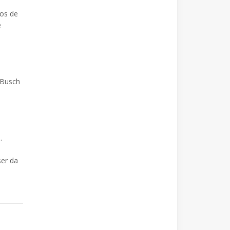
os de
e
 Busch
.
ser da