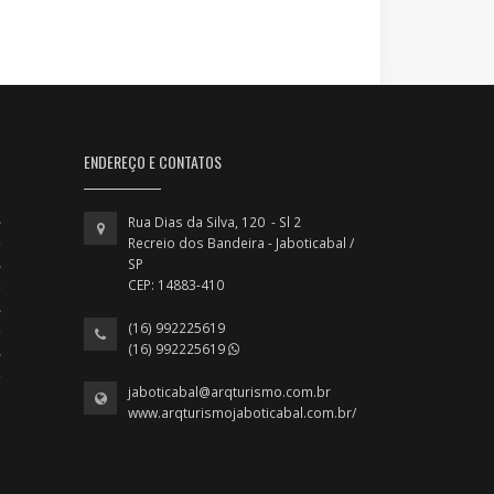
ENDEREÇO E CONTATOS
Rua Dias da Silva, 120 - Sl 2
Recreio dos Bandeira - Jaboticabal /
SP
CEP: 14883-410
(16) 992225619
(16) 992225619
jaboticabal@arqturismo.com.br
www.arqturismojaboticabal.com.br/