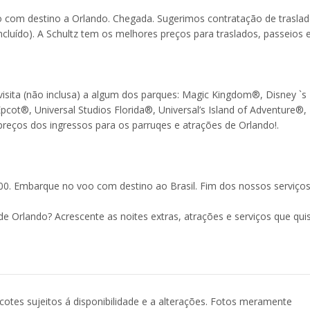
com destino a Orlando. Chegada. Sugerimos contratação de traslad
ncluído). A Schultz tem os melhores preços para traslados, passeios 
visita (não inclusa) a algum dos parques: Magic Kingdom®, Disney `s
cot®, Universal Studios Florida®, Universal’s Island of Adventure®,
eços dos ingressos para os parruqes e atrações de Orlando!.
00. Embarque no voo com destino ao Brasil. Fim dos nossos serviços
e Orlando? Acrescente as noites extras, atrações e serviços que qui
acotes sujeitos á disponibilidade e a alterações. Fotos meramente