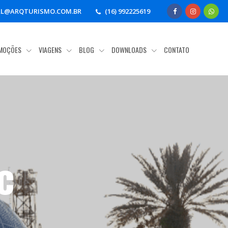
AL@ARQTURISMO.COM.BR
(16) 992225619
MOÇÕES
VIAGENS
BLOG
DOWNLOADS
CONTATO
c