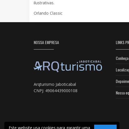
ilustrativas.
Orlando Classic
NOSSA EMPRESA
LINKS PR
Conheça 
Localiza
Depoime
Arqturismo Jaboticabal
CNPJ: 49064439000108
Nossa eq
Este website usa cookies para garantir uma