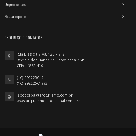
Depoimentos
Nossa equipe
ENDEREÇO E CONTATOS
Rua Dias da Silva, 120 - Sl 2
Recreio dos Bandeira - Jaboticabal / SP
CEP: 14883-410
(16) 992225619
(16) 992225619
jaboticabal@arqturismo.com.br
www.arqturismojaboticabal.com.br/