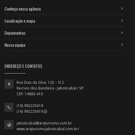
Conheça nossa agência
Localização e mapa
Depoimentos
Nossa equipe
ENDEREÇO E CONTATOS
Rua Dias da Silva, 120 - Sl 2
Recreio dos Bandeira - Jaboticabal / SP
CEP: 14883-410
(16) 992225619
(16) 992225619
jaboticabal@arqturismo.com.br
www.arqturismojaboticabal.com.br/