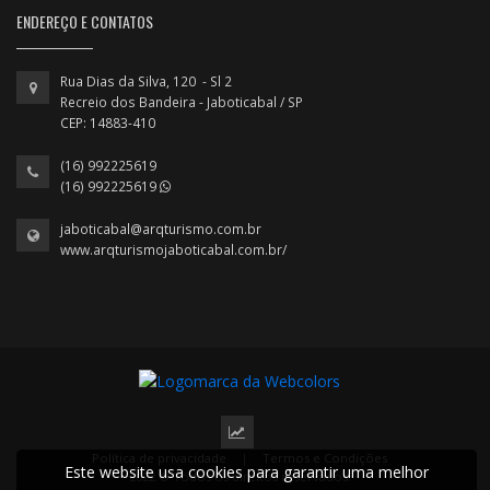
ENDEREÇO E CONTATOS
Rua Dias da Silva, 120 - Sl 2
Recreio dos Bandeira - Jaboticabal / SP
CEP: 14883-410
(16) 992225619
(16) 992225619
jaboticabal@arqturismo.com.br
www.arqturismojaboticabal.com.br/
Política de privacidade
|
Termos e Condições
Este website usa cookies para garantir uma melhor
2022 © Todos os direitos reservados.