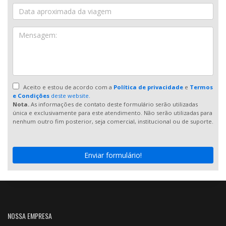
Aceito e estou de acordo com a
Política de privacidade
e
Termos
e Condições
deste website.
Nota.
As informações de contato deste formulário serão utilizadas
única e exclusivamente para este atendimento. Não serão utilizadas para
nenhum outro fim posterior, seja comercial, institucional ou de suporte.
Enviar formulário!
NOSSA EMPRESA