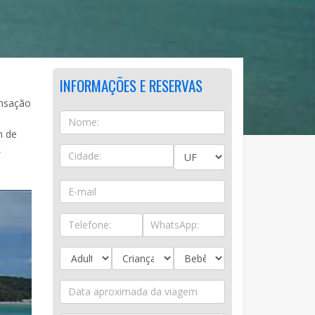
INFORMAÇÕES E RESERVAS
ensação
m de
,