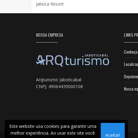
Jatiúca Resort
NOSSA EMPRESA
LINKS PR
Conheça 
Localiza
Depoime
Arqturismo Jaboticabal
CNPJ: 49064439000108
Nossa eq
Este website usa cookies para garantir uma
melhor experiência. Ao usar este site você
Aceitar!