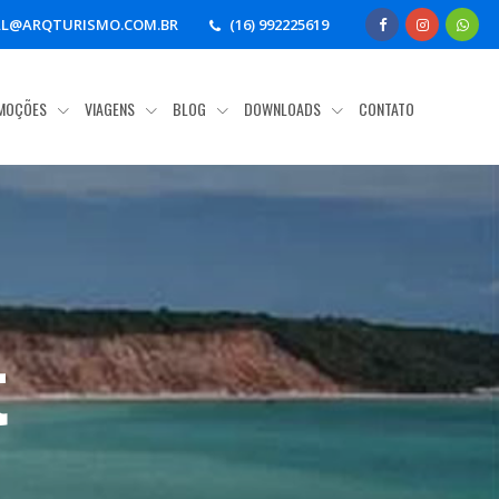
AL@ARQTURISMO.COM.BR
(16) 992225619
MOÇÕES
VIAGENS
BLOG
DOWNLOADS
CONTATO
t