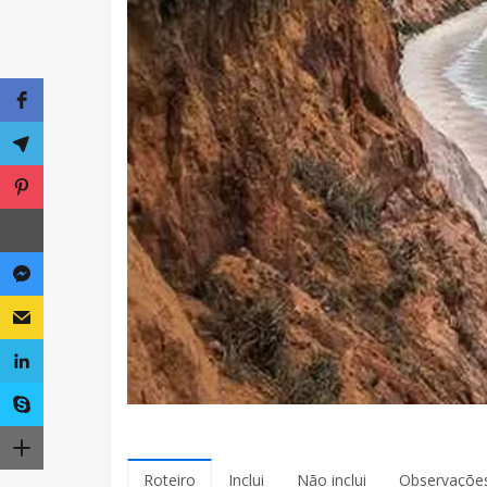
Roteiro
Inclui
Não inclui
Observaçõe