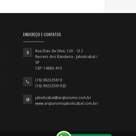
ENDEREÇO E CONTATOS
Rua Dias da Silva, 120 - Sl 2
Recreio dos Bandeira - Jaboticabal /
SP
CEP: 14883-410
(16) 992225619
(16) 992225619
jaboticabal@arqturismo.com.br
www.arqturismojaboticabal.com.br/